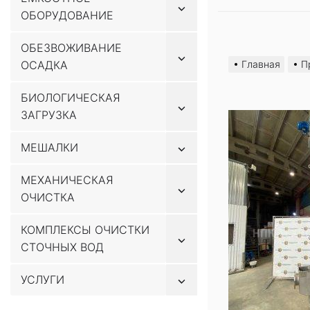
Показывать
ОБОРУДОВАНИЕ
подменю
Перейти
ОБЕЗВОЖИВАНИЕ
Показывать
к
ОСАДКА
Главная
П
подменю
содержимому
БИОЛОГИЧЕСКАЯ
Показывать
ЗАГРУЗКА
подменю
Показывать
МЕШАЛКИ
подменю
МЕХАНИЧЕСКАЯ
Показывать
ОЧИСТКА
подменю
КОМПЛЕКСЫ ОЧИСТКИ
Показывать
СТОЧНЫХ ВОД
подменю
Показывать
УСЛУГИ
подменю