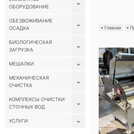
Показывать
ОБОРУДОВАНИЕ
подменю
Перейти
ОБЕЗВОЖИВАНИЕ
Показывать
к
ОСАДКА
Главная
П
подменю
содержимому
БИОЛОГИЧЕСКАЯ
Показывать
ЗАГРУЗКА
подменю
Показывать
МЕШАЛКИ
подменю
МЕХАНИЧЕСКАЯ
Показывать
ОЧИСТКА
подменю
КОМПЛЕКСЫ ОЧИСТКИ
Показывать
СТОЧНЫХ ВОД
подменю
Показывать
УСЛУГИ
подменю