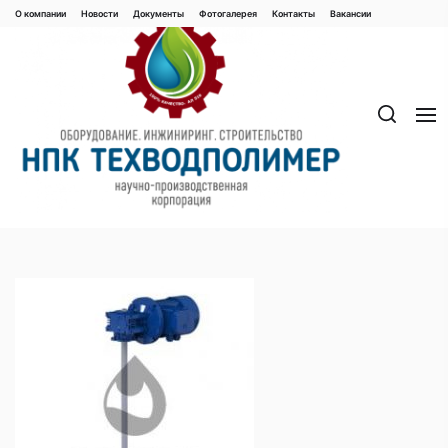
Перейти
О компании
Новости
Документы
Фотогалерея
Контaкты
Вакaнсии
к
содержимому