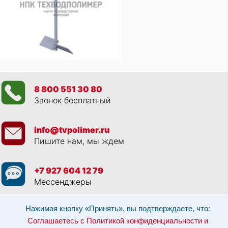
8 800 551 30 80
Звонок бесплатный
info@tvpolimer.ru
Пишите нам, мы ждем
+7 927 604 12 79
Мессенджеры
Просматривая данный веб сайт, и обращаясь к нам, вы:
Соглашаетесь с
Нажимая кнопку «Принять», вы подтверждаете, что:
Политикой конфиденциальности и использованием cookie-файлов
,
Соглашаетесь с Политикой конфиденциальности и
Разрешаете обработку персональных данных в соответствии с 152-ФЗ
,