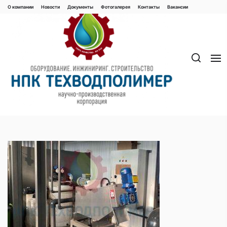
Перейти
О компании
Новости
Документы
Фотогалерея
Контaкты
Вакaнсии
к
содержимому