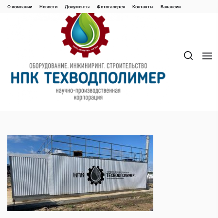
Перейти
О компании
Новости
Документы
Фотогалерея
Контaкты
Вакaнсии
к
содержимому