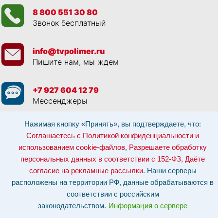
8 800 551 30 80
Звонок бесплатный
info@tvpolimer.ru
Пишите нам, мы ждем
+7 927 604 12 79
Мессенджеры
Нажимая кнопку «Принять», вы подтверждаете, что:
Просматривая данный веб сайт, и обращаясь к нам, вы:
Соглашаетесь с
Политикой конфиденциальности и использованием cookie-файлов
,
Соглашаетесь с Политикой конфиденциальности и
Разрешаете обработку персональных данных в соответствии с 152-ФЗ
,
использованием cookie-файлов
,
Разрешаете обработку
Даёте согласие на рекламные рассылки
.
Отозвать согласие на обработку персональных данных: по эл-почте:
персональных данных в соответствии с 152-ФЗ
,
Даёте
info@tvpolimer.ru
| по телефону
8 800 551 30 80
согласие на рекламные рассылки
. Наши серверы
Наши серверы расположены на территории РФ, данные обрабатываются в
расположены на территории РФ, данные обрабатываются в
соответствии с российским законодательством.
Информация о сервере и
хостинге.
соответствии с российским
законодательством.
Информация о сервере
Сайт носит исключительно информационный характер и не является
публичной офертой (
ст. 437 ГК РФ
). Для уточнения стоимости, условий