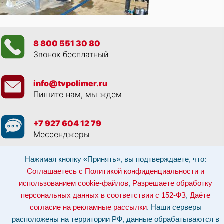
8 800 551 30 80
Звонок бесплатный
info@tvpolimer.ru
Пишите нам, мы ждем
+7 927 604 12 79
Мессенджеры
Нажимая кнопку «Принять», вы подтверждаете, что:
Просматривая данный веб сайт, и обращаясь к нам, вы:
Соглашаетесь с
Политикой конфиденциальности и использованием cookie-файлов
,
Соглашаетесь с Политикой конфиденциальности и
Разрешаете обработку персональных данных в соответствии с 152-ФЗ
,
Даёте согласие на рекламные рассылки
.
использованием cookie-файлов
,
Разрешаете обработку
Отозвать согласие на обработку персональных данных: по эл-почте:
персональных данных в соответствии с 152-ФЗ
,
Даёте
info@tvpolimer.ru
| по телефону
8 800 551 30 80
согласие на рекламные рассылки
. Наши серверы
Наши серверы расположены на территории РФ, данные обрабатываются в
расположены на территории РФ, данные обрабатываются в
соответствии с российским законодательством.
Информация о сервере и