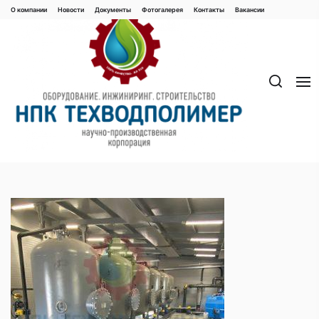
Перейти
О компании
Новости
Документы
Фотогалерея
Контaкты
Вакaнсии
к
содержимому