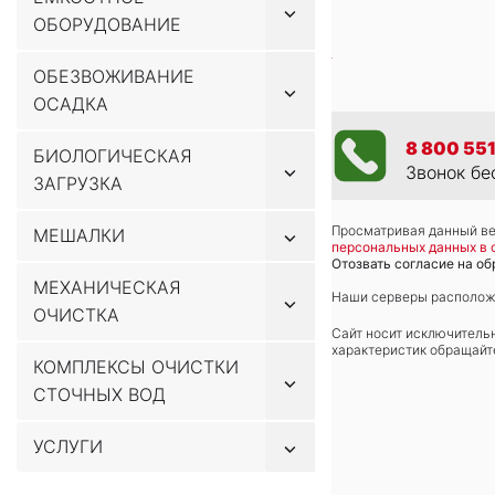
Показывать
ОБОРУДОВАНИЕ
подменю
ОБЕЗВОЖИВАНИЕ
Показывать
ОСАДКА
подменю
8 800 551
БИОЛОГИЧЕСКАЯ
Показывать
Звонок бе
ЗАГРУЗКА
подменю
Просматривая данный веб
Показывать
МЕШАЛКИ
персональных данных в 
подменю
Отозвать согласие на об
МЕХАНИЧЕСКАЯ
Наши серверы расположе
Показывать
ОЧИСТКА
подменю
Сайт носит исключитель
характеристик обращайте
КОМПЛЕКСЫ ОЧИСТКИ
Показывать
СТОЧНЫХ ВОД
подменю
Показывать
УСЛУГИ
подменю