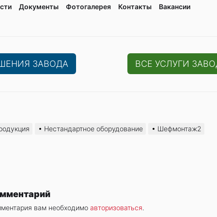
сти
Документы
Фотогалерея
Контaкты
Вакaнсии
ЕШЕНИЯ ЗАВОДА
ВСЕ УСЛУГИ ЗАВО
родукция
Нестандартное оборудование
Шефмонтаж2
омментарий
мментария вам необходимо
авторизоваться
.