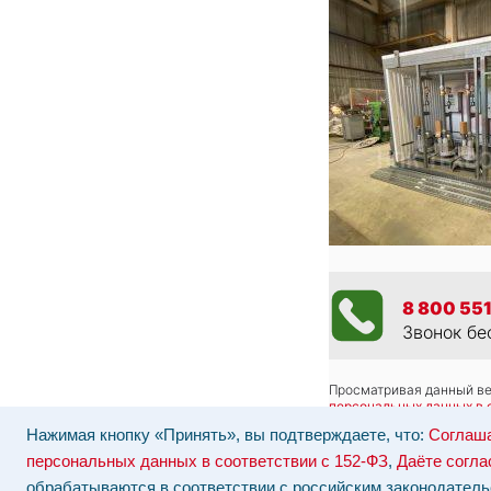
8 800 551
Звонок бе
Просматривая данный веб
персональных данных в 
Отозвать согласие на об
Нажимая кнопку «Принять», вы подтверждаете, что:
Соглаша
Наши серверы расположе
персональных данных в соответствии с 152-ФЗ
,
Даёте согла
обрабатываются в соответствии с российским законодатель