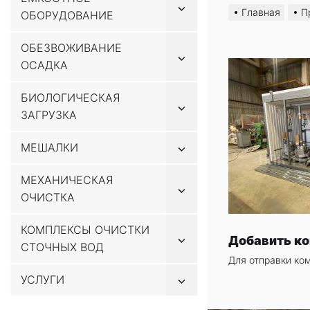
Показывать
к
Главная
П
ОБОРУДОВАНИЕ
подменю
содержимому
ОБЕЗВОЖИВАНИЕ
Показывать
ОСАДКА
подменю
БИОЛОГИЧЕСКАЯ
Показывать
ЗАГРУЗКА
подменю
Показывать
МЕШАЛКИ
подменю
МЕХАНИЧЕСКАЯ
Показывать
ОЧИСТКА
подменю
КОМПЛЕКСЫ ОЧИСТКИ
Показывать
Добавить к
СТОЧНЫХ ВОД
подменю
Для отправки ко
Показывать
УСЛУГИ
подменю