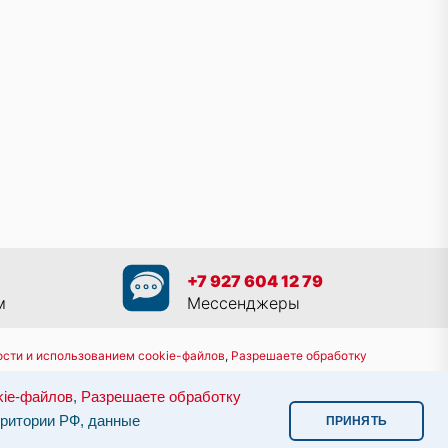
+7 927 604 12 79
м
Мессенджеры
сти и использованием cookie-файлов
,
Разрешаете обработку
8 800 551 30 80
kie-файлов
,
Разрешаете обработку
им законодательством.
Информация о сервере и хостинге.
рритории РФ, данные
ПРИНЯТЬ