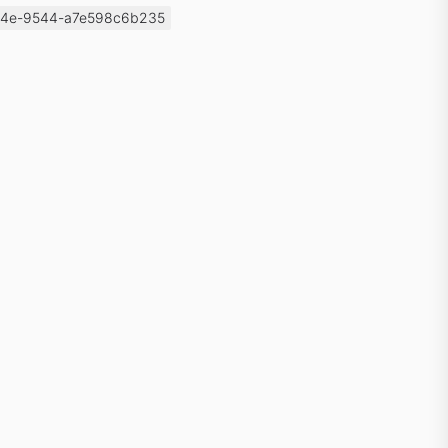
84e-9544-a7e598c6b235