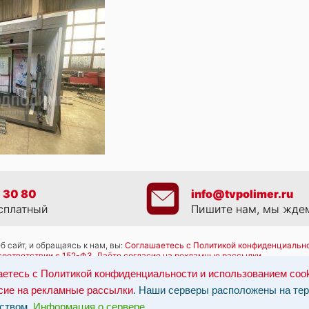
 30 80
info@tvpolimer.ru
сплатный
Пишите нам, мы жде
 сайт, и обращаясь к нам, вы:
Соглашаетесь с Политикой конфиденциально
соответствии с 152-ФЗ
,
Даёте согласие на рекламные рассылки
.
работку персональных данных: по эл-почте:
info@tvpolimer.ru
| по телефону
етесь с Политикой конфиденциальности и использованием coo
ны на территории РФ, данные обрабатываются в соответствии с российск
сие на рекламные рассылки
. Наши серверы расположены на те
ством.
Информация о сервере