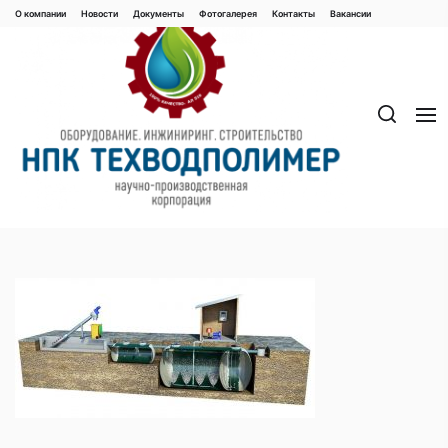
Перейти
О компании
Новости
Документы
Фотогалерея
Контaкты
Вакaнсии
к
содержимому