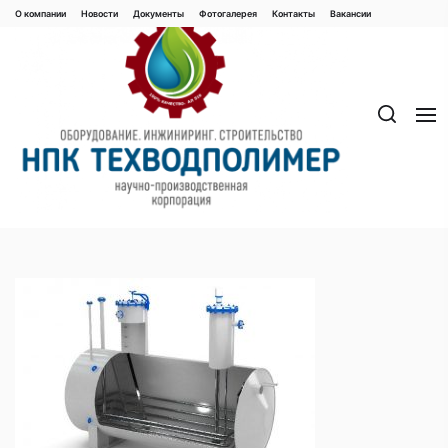
Перейти
О компании
Новости
Документы
Фотогалерея
Контaкты
Вакaнсии
к
содержимому