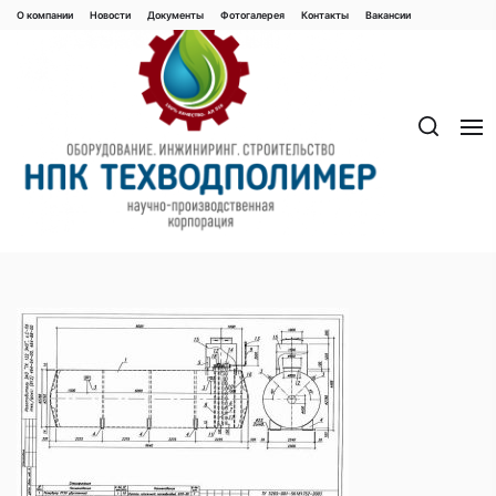
Перейти
О компании
Новости
Документы
Фотогалерея
Контaкты
Вакaнсии
к
содержимому