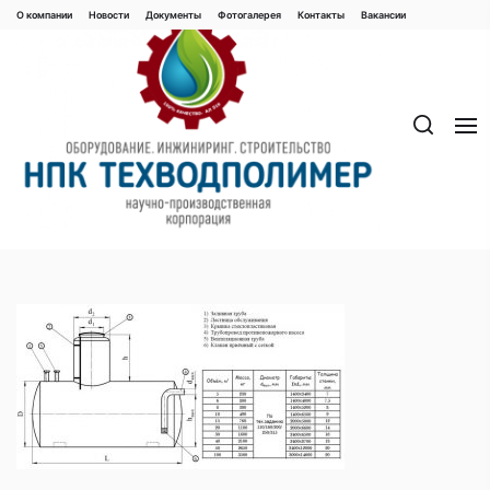
Перейти
О компании
Новости
Документы
Фотогалерея
Контaкты
Вакaнсии
к
содержимому