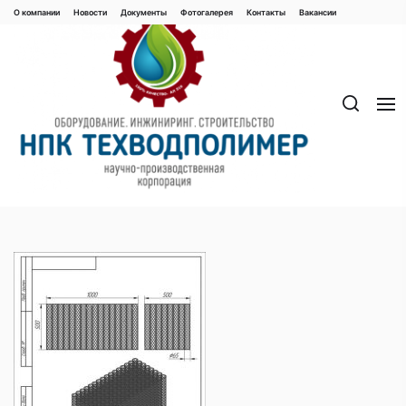
Перейти
О компании
Новости
Документы
Фотогалерея
Контaкты
Вакaнсии
к
содержимому