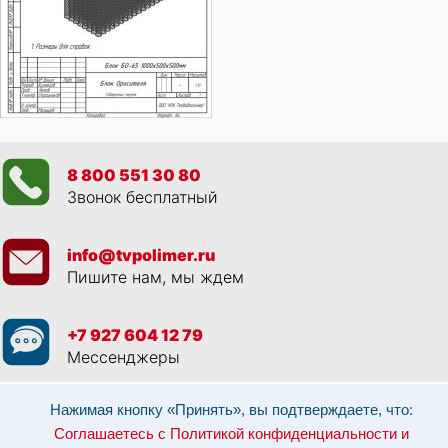
8 800 551 30 80
Звонок бесплатный
info@tvpolimer.ru
Пишите нам, мы ждем
+7 927 604 12 79
Мессенджеры
Просматривая данный веб сайт, и обращаясь к нам, вы:
Соглашаетесь с
Нажимая кнопку «Принять», вы подтверждаете, что:
Политикой конфиденциальности и использованием cookie-файлов
,
Соглашаетесь с Политикой конфиденциальности и
Разрешаете обработку персональных данных в соответствии с 152-ФЗ
,