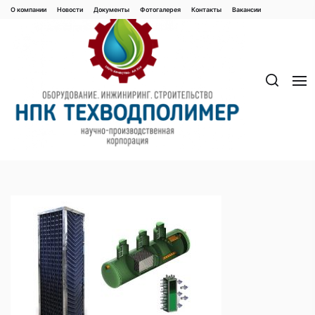
Перейти
О компании
Новости
Документы
Фотогалерея
Контaкты
Вакaнсии
к
содержимому