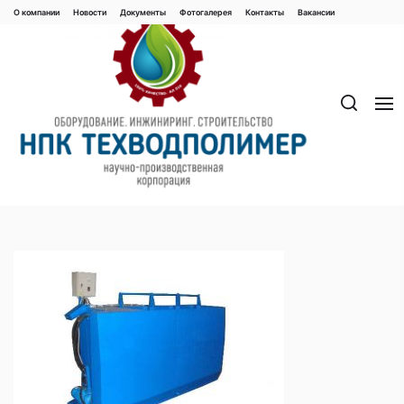
Перейти
О компании
Новости
Документы
Фотогалерея
Контaкты
Вакaнсии
к
содержимому