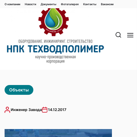
Перейти
О компании
Новости
Документы
Фотогалерея
Контaкты
Вакaнсии
к
содержимому
Объекты
Инженер Завода
14.12.2017