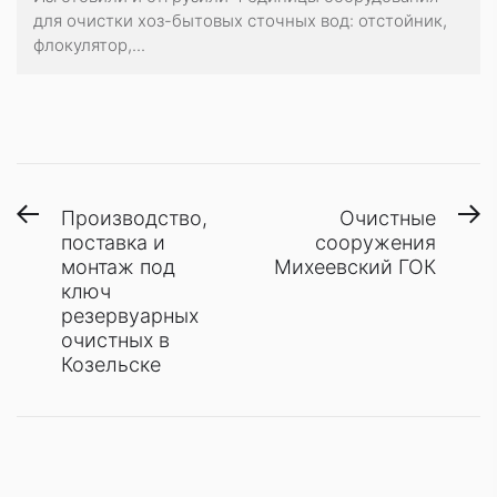
для очистки хоз-бытовых сточных вод: отстойник,
флокулятор,...
Навигация
Предыдущая
С
Производство,
Очистные
запись:
з
поставка и
сооружения
по
монтаж под
Михеевский ГОК
записям
ключ
резервуарных
очистных в
Козельске