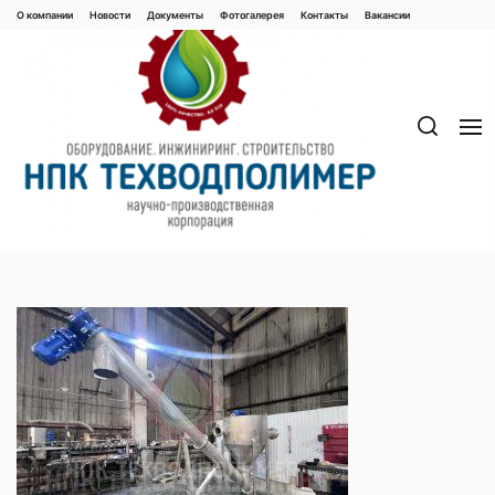
Перейти
О компании
Новости
Документы
Фотогалерея
Контaкты
Вакaнсии
к
содержимому