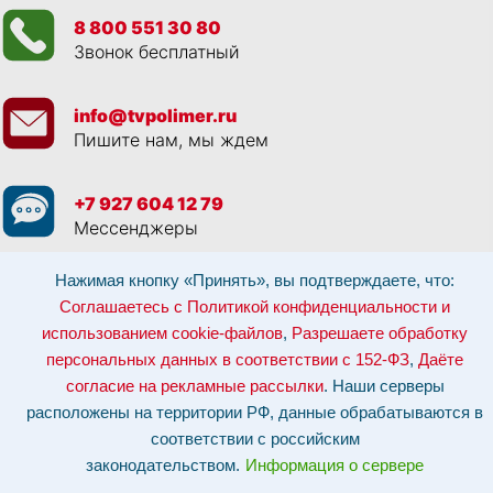
8 800 551 30 80
Звонок бесплатный
info@tvpolimer.ru
Пишите нам, мы ждем
+7 927 604 12 79
Мессенджеры
Нажимая кнопку «Принять», вы подтверждаете, что:
Просматривая данный веб сайт, и обращаясь к нам, вы:
Соглашаетесь с
Политикой конфиденциальности и использованием cookie-файлов
,
Соглашаетесь с Политикой конфиденциальности и
Разрешаете обработку персональных данных в соответствии с 152-ФЗ
,
использованием cookie-файлов
,
Разрешаете обработку
Даёте согласие на рекламные рассылки
.
Отозвать согласие на обработку персональных данных: по эл-почте:
персональных данных в соответствии с 152-ФЗ
,
Даёте
info@tvpolimer.ru
| по телефону
8 800 551 30 80
согласие на рекламные рассылки
. Наши серверы
Наши серверы расположены на территории РФ, данные обрабатываются в
расположены на территории РФ, данные обрабатываются в
соответствии с российским законодательством.
Информация о сервере и
хостинге.
соответствии с российским
законодательством.
Информация о сервере
Сайт носит исключительно информационный характер и не является
публичной офертой (
ст. 437 ГК РФ
). Для уточнения стоимости, условий