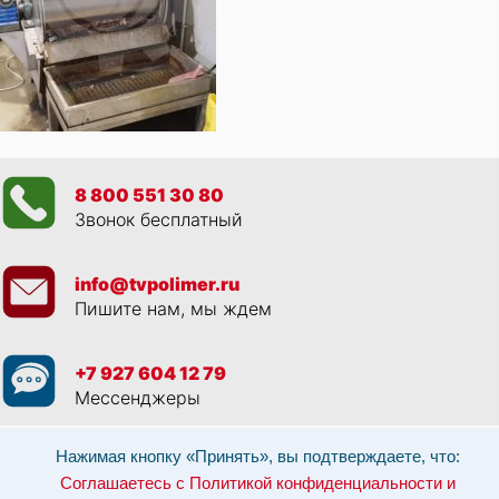
8 800 551 30 80
Звонок бесплатный
info@tvpolimer.ru
Пишите нам, мы ждем
+7 927 604 12 79
Мессенджеры
Просматривая данный веб сайт, и обращаясь к нам, вы:
Соглашаетесь с
Нажимая кнопку «Принять», вы подтверждаете, что:
Политикой конфиденциальности и использованием cookie-файлов
,
Соглашаетесь с Политикой конфиденциальности и
Разрешаете обработку персональных данных в соответствии с 152-ФЗ
,