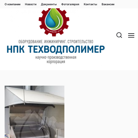
Перейти
О компании
Новости
Документы
Фотогалерея
Контaкты
Вакaнсии
к
содержимому