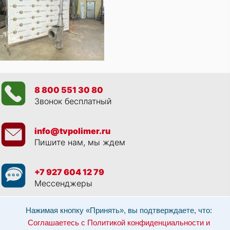
8 800 551 30 80
Звонок бесплатный
info@tvpolimer.ru
Пишите нам, мы ждем
+7 927 604 12 79
Мессенджеры
Просматривая данный веб сайт, и обращаясь к нам, вы:
Соглашаетесь с
Нажимая кнопку «Принять», вы подтверждаете, что:
Политикой конфиденциальности и использованием cookie-файлов
,
Соглашаетесь с Политикой конфиденциальности и
Разрешаете обработку персональных данных в соответствии с 152-ФЗ
,