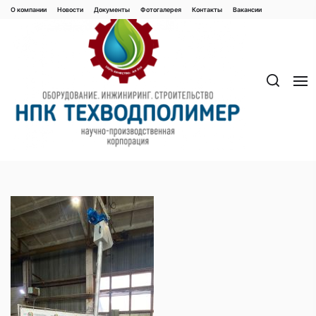
Перейти
О компании
Новости
Документы
Фотогалерея
Контaкты
Вакaнсии
к
содержимому