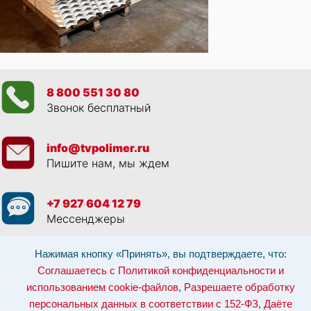
8 800 551 30 80
Звонок бесплатный
info@tvpolimer.ru
Пишите нам, мы ждем
+7 927 604 12 79
Мессенджеры
Нажимая кнопку «Принять», вы подтверждаете, что:
Просматривая данный веб сайт, и обращаясь к нам, вы:
Соглашаетесь с
Политикой конфиденциальности и использованием cookie-файлов
,
Соглашаетесь с Политикой конфиденциальности и
Разрешаете обработку персональных данных в соответствии с 152-ФЗ
,
Даёте согласие на рекламные рассылки
.
использованием cookie-файлов
,
Разрешаете обработку
Отозвать согласие на обработку персональных данных: по эл-почте:
персональных данных в соответствии с 152-ФЗ
,
Даёте
info@tvpolimer.ru
| по телефону
8 800 551 30 80