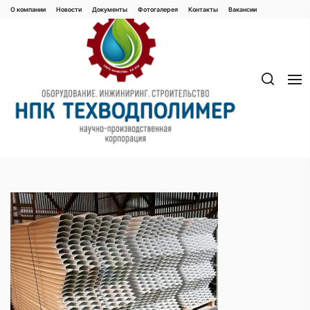
Перейти
О компании
Новости
Документы
Фотогалерея
Контaкты
Вакaнсии
к
содержимому