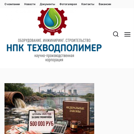
Перейти
О компании
Новости
Документы
Фотогалерея
Контaкты
Вакaнсии
к
содержимому