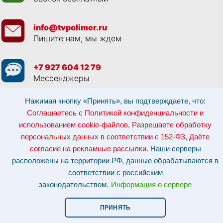
info@tvpolimer.ru
Пишите нам, мы ждем
+7 927 604 12 79
Мессенджеры
Нажимая кнопку «Принять», вы подтверждаете, что:
Просматривая данный веб сайт, и обращаясь к нам, вы:
Соглашаетесь с
Политикой конфиденциальности и использованием cookie-файлов
,
Соглашаетесь с Политикой конфиденциальности и
Разрешаете обработку персональных данных в соответствии с 152-ФЗ
,
использованием cookie-файлов
,
Разрешаете обработку
Даёте согласие на рекламные рассылки
.
Отозвать согласие на обработку персональных данных: по эл-почте:
персональных данных в соответствии с 152-ФЗ
,
Даёте
info@tvpolimer.ru
| по телефону
8 800 551 30 80
согласие на рекламные рассылки
. Наши серверы
Наши серверы расположены на территории РФ, данные обрабатываются в
расположены на территории РФ, данные обрабатываются в
соответствии с российским законодательством.
Информация о сервере и
хостинге.
соответствии с российским
законодательством.
Информация о сервере
Сайт носит исключительно информационный характер и не является
публичной офертой (
ст. 437 ГК РФ
). Для уточнения стоимости, условий
оказания услуг и технических характеристик обращайтесь по контактам,
ПРИНЯТЬ
указанным на сайте.