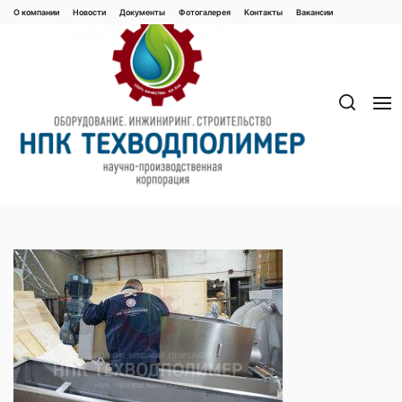
Перейти
О компании
Новости
Документы
Фотогалерея
Контaкты
Вакaнсии
к
содержимому