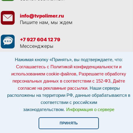
info@tvpolimer.ru
Пишите нам, мы ждем
+7 927 604 12 79
Мессенджеры
Нажимая кнопку «Принять», вы подтверждаете, что:
Просматривая данный веб сайт, и обращаясь к нам, вы:
Соглашаетесь с
Политикой конфиденциальности и использованием cookie-файлов
,
Соглашаетесь с Политикой конфиденциальности и
Разрешаете обработку персональных данных в соответствии с 152-ФЗ
,
использованием cookie-файлов
,
Разрешаете обработку
Даёте согласие на рекламные рассылки
.
Отозвать согласие на обработку персональных данных: по эл-почте:
персональных данных в соответствии с 152-ФЗ
,
Даёте
info@tvpolimer.ru
| по телефону
8 800 551 30 80
согласие на рекламные рассылки
. Наши серверы
Наши серверы расположены на территории РФ, данные обрабатываются в
расположены на территории РФ, данные обрабатываются в
соответствии с российским законодательством.
Информация о сервере и
хостинге.
соответствии с российским
законодательством.
Информация о сервере
Сайт носит исключительно информационный характер и не является
публичной офертой (
ст. 437 ГК РФ
). Для уточнения стоимости, условий
оказания услуг и технических характеристик обращайтесь по контактам,
ПРИНЯТЬ
указанным на сайте.