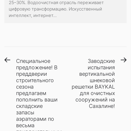
25–30%. Водоочистная отрасль переживает
цифровую трансформацию. Искусственный
интеллект, интернет...
Навигация
Предыдущая
С
Специальное
Заводские
запись:
з
предложение! В
испытания
по
преддверии
вертикальной
записям
строительного
шнековой
сезона
решетки BAYKAL
предлагаем
для очистных
пополнить ваши
сооружений на
складские
Сахалине!
запасы
аэраторами по
весьма