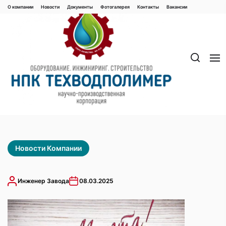
Перейти
О компании
Новости
Документы
Фотогалерея
Контaкты
Вакaнсии
к
содержимому
Новости Компании
Инженер Завода
08.03.2025