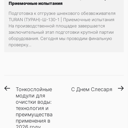
Приемочные испытания
Подготовка к отгрузке шнекового обезвоживателя
TURAN (ТУРАН)-Ш-130-1 | Приемочные испытания
На производственной площадке завершается
заключительный этап подготовки крупной партии
оборудования. Сегодня мы проводим финальную
проверку...
Навигация
Предыдущая
С
Тонкослойные
С Днем Слесаря
запись:
з
модули для
по
очистки воды:
записям
технология и
преимущества
применения в
2026 году