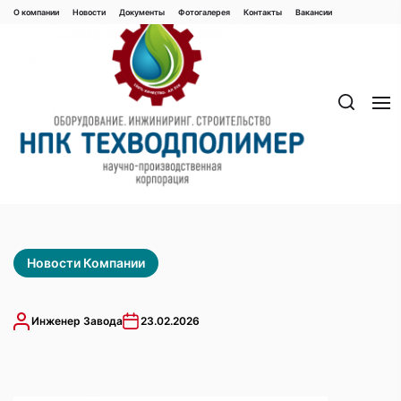
Перейти
О компании
Новости
Документы
Фотогалерея
Контaкты
Вакaнсии
к
содержимому
Новости Компании
Инженер Завода
23.02.2026