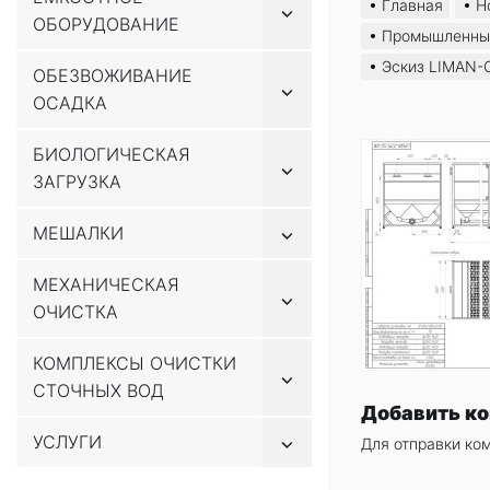
Главная
Н
Показывать
ОБОРУДОВАНИЕ
содержимому
подменю
Промышленные 
Эскиз LIMAN-
ОБЕЗВОЖИВАНИЕ
Показывать
ОСАДКА
подменю
БИОЛОГИЧЕСКАЯ
Показывать
ЗАГРУЗКА
подменю
Показывать
МЕШАЛКИ
подменю
МЕХАНИЧЕСКАЯ
Показывать
ОЧИСТКА
подменю
КОМПЛЕКСЫ ОЧИСТКИ
Показывать
СТОЧНЫХ ВОД
подменю
Добавить к
Показывать
УСЛУГИ
Для отправки ко
подменю