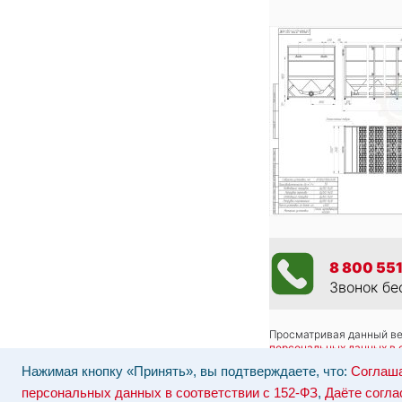
8 800 551
Звонок бе
Просматривая данный веб
персональных данных в 
Отозвать согласие на об
Нажимая кнопку «Принять», вы подтверждаете, что:
Соглаша
Наши серверы расположе
персональных данных в соответствии с 152-ФЗ
,
Даёте согла