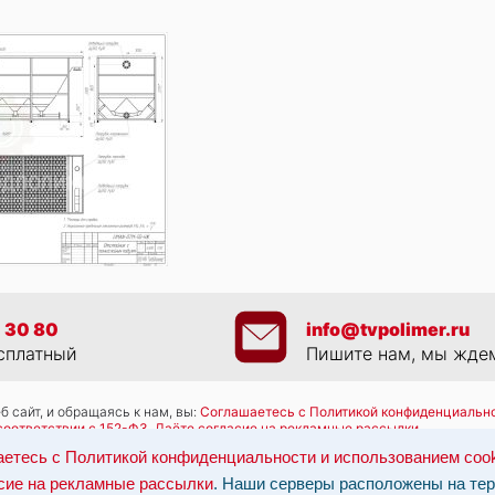
 30 80
info@tvpolimer.ru
сплатный
Пишите нам, мы жде
 сайт, и обращаясь к нам, вы:
Соглашаетесь с Политикой конфиденциально
соответствии с 152-ФЗ
,
Даёте согласие на рекламные рассылки
.
работку персональных данных: по эл-почте:
info@tvpolimer.ru
| по телефону
етесь с Политикой конфиденциальности и использованием coo
ны на территории РФ, данные обрабатываются в соответствии с российск
сие на рекламные рассылки
. Наши серверы расположены на те