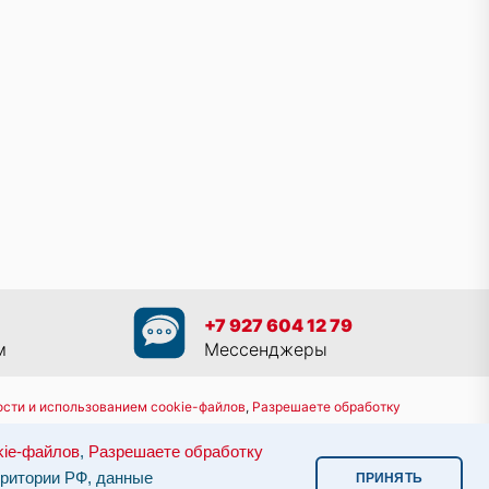
+7 927 604 12 79
м
Мессенджеры
сти и использованием cookie-файлов
,
Разрешаете обработку
8 800 551 30 80
kie-файлов
,
Разрешаете обработку
им законодательством.
Информация о сервере и хостинге.
рритории РФ, данные
ПРИНЯТЬ