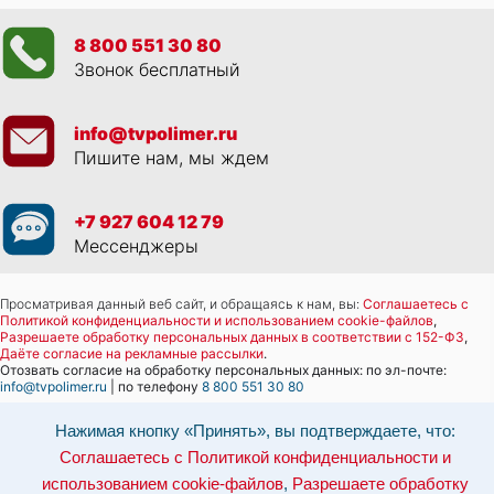
8 800 551 30 80
Звонок бесплатный
info@tvpolimer.ru
Пишите нам, мы ждем
+7 927 604 12 79
Мессенджеры
Просматривая данный веб сайт, и обращаясь к нам, вы:
Соглашаетесь с
Политикой конфиденциальности и использованием cookie-файлов
,
Разрешаете обработку персональных данных в соответствии с 152-ФЗ
,
Даёте согласие на рекламные рассылки
.
Отозвать согласие на обработку персональных данных: по эл-почте:
info@tvpolimer.ru
| по телефону
8 800 551 30 80
Наши серверы расположены на территории РФ, данные обрабатываются в
Нажимая кнопку «Принять», вы подтверждаете, что:
соответствии с российским законодательством.
Информация о сервере и
хостинге.
Соглашаетесь с Политикой конфиденциальности и
использованием cookie-файлов
,
Разрешаете обработку
Сайт носит исключительно информационный характер и не является