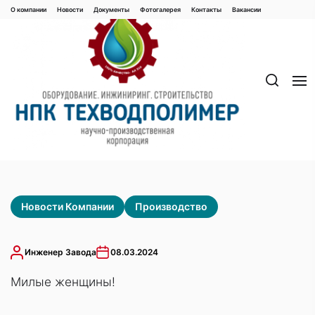
Перейти
О компании
Новости
Документы
Фотогалерея
Контaкты
Вакaнсии
к
содержимому
Новости Компании
Производство
Инженер Завода
08.03.2024
Милые женщины!