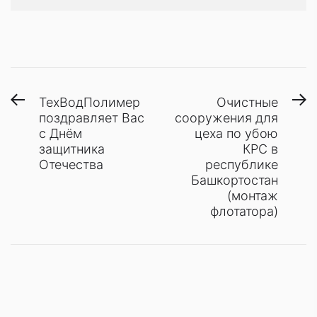
Навигация
Предыдущая
С
ТехВодПолимер
Очистные
запись:
з
поздравляет Вас
сооружения для
по
с Днём
цеха по убою
записям
защитника
КРС в
Отечества
республике
Башкортостан
(монтаж
флотатора)