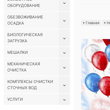
Показывать
ОБОРУДОВАНИЕ
подменю
Перейти
ОБЕЗВОЖИВАНИЕ
Показывать
к
ОСАДКА
Главная
Н
подменю
содержимому
БИОЛОГИЧЕСКАЯ
Показывать
ЗАГРУЗКА
подменю
Показывать
МЕШАЛКИ
подменю
МЕХАНИЧЕСКАЯ
Показывать
ОЧИСТКА
подменю
КОМПЛЕКСЫ ОЧИСТКИ
Показывать
СТОЧНЫХ ВОД
подменю
Показывать
УСЛУГИ
подменю