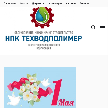
Перейти
О компании
Новости
Документы
Фотогалерея
Контaкты
Вакaнсии
к
содержимому