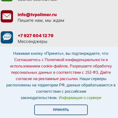
info@tvpolimer.ru
Пишите нам, мы ждем
+7 927 604 12 79
Мессенджеры
Нажимая кнопку «Принять», вы подтверждаете, что:
Просматривая данный веб сайт, и обращаясь к нам, вы:
Соглашаетесь с
Политикой конфиденциальности и использованием cookie-файлов
,
Соглашаетесь с Политикой конфиденциальности и
Разрешаете обработку персональных данных в соответствии с 152-ФЗ
,
использованием cookie-файлов
,
Разрешаете обработку
Даёте согласие на рекламные рассылки
.
Отозвать согласие на обработку персональных данных: по эл-почте:
персональных данных в соответствии с 152-ФЗ
,
Даёте
info@tvpolimer.ru
| по телефону
8 800 551 30 80
согласие на рекламные рассылки
. Наши серверы
Наши серверы расположены на территории РФ, данные обрабатываются в
расположены на территории РФ, данные обрабатываются в
соответствии с российским законодательством.
Информация о сервере и
хостинге.
соответствии с российским
законодательством.
Информация о сервере
Сайт носит исключительно информационный характер и не является
публичной офертой (
ст. 437 ГК РФ
). Для уточнения стоимости, условий
оказания услуг и технических характеристик обращайтесь по контактам,
ПРИНЯТЬ
указанным на сайте.