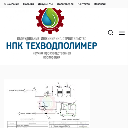
Перейти
О компании
Новости
Документы
Фотогалерея
Контaкты
Вакaнсии
к
содержимому