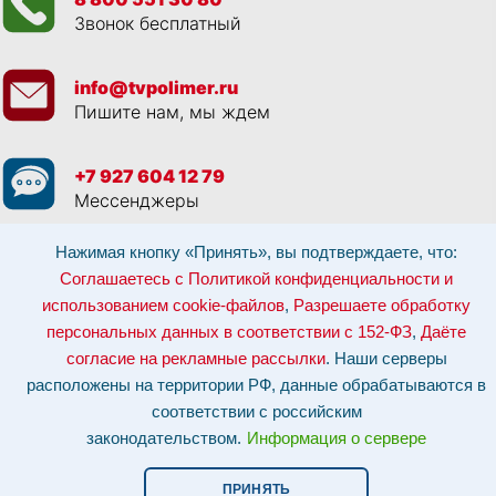
Звонок бесплатный
info@tvpolimer.ru
Пишите нам, мы ждем
+7 927 604 12 79
Мессенджеры
Нажимая кнопку «Принять», вы подтверждаете, что:
Просматривая данный веб сайт, и обращаясь к нам, вы:
Соглашаетесь с
Политикой конфиденциальности и использованием cookie-файлов
,
Соглашаетесь с Политикой конфиденциальности и
Разрешаете обработку персональных данных в соответствии с 152-ФЗ
,
использованием cookie-файлов
,
Разрешаете обработку
Даёте согласие на рекламные рассылки
.
Отозвать согласие на обработку персональных данных: по эл-почте:
персональных данных в соответствии с 152-ФЗ
,
Даёте
info@tvpolimer.ru
| по телефону
8 800 551 30 80
согласие на рекламные рассылки
. Наши серверы
Наши серверы расположены на территории РФ, данные обрабатываются в
расположены на территории РФ, данные обрабатываются в
соответствии с российским законодательством.
Информация о сервере и
хостинге.
соответствии с российским
законодательством.
Информация о сервере
Сайт носит исключительно информационный характер и не является
публичной офертой (
ст. 437 ГК РФ
). Для уточнения стоимости, условий
оказания услуг и технических характеристик обращайтесь по контактам,
ПРИНЯТЬ
указанным на сайте.