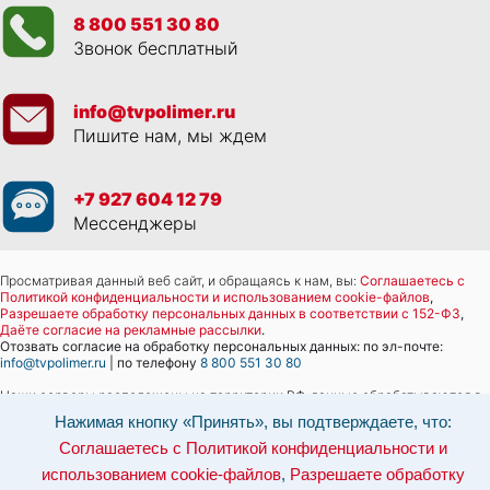
8 800 551 30 80
Звонок бесплатный
info@tvpolimer.ru
Пишите нам, мы ждем
+7 927 604 12 79
Мессенджеры
Просматривая данный веб сайт, и обращаясь к нам, вы:
Соглашаетесь с
Политикой конфиденциальности и использованием cookie-файлов
,
Разрешаете обработку персональных данных в соответствии с 152-ФЗ
,
Даёте согласие на рекламные рассылки
.
Отозвать согласие на обработку персональных данных: по эл-почте:
info@tvpolimer.ru
| по телефону
8 800 551 30 80
Наши серверы расположены на территории РФ, данные обрабатываются в
соответствии с российским законодательством.
Информация о сервере и
Нажимая кнопку «Принять», вы подтверждаете, что:
хостинге.
Соглашаетесь с Политикой конфиденциальности и
Сайт носит исключительно информационный характер и не является
использованием cookie-файлов
,
Разрешаете обработку
публичной офертой (
ст. 437 ГК РФ
). Для уточнения стоимости, условий