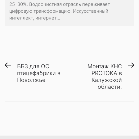
25–30%. Водоочистная отрасль переживает
цифровую трансформацию. Искусственный
интеллект, интернет...
Навигация
Предыдущая
С
ББЗ для ОС
Монтаж КНС
запись:
з
птицефабрики в
PROTOKA в
по
Поволжье
Калужской
записям
области.