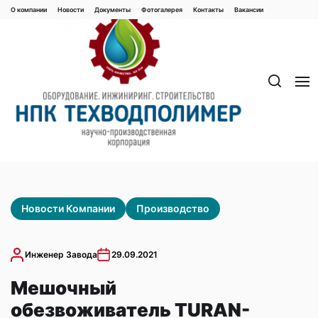
Перейти
О компании
Новости
Документы
Фотогалерея
Контaкты
Вакaнсии
к
содержимому
Новости Компании
Производство
Инженер Завода
29.09.2021
Мешочный
обезвоживатель TURAN-