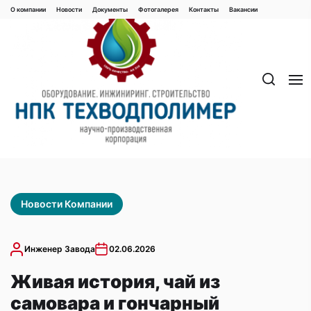
Перейти
О компании
Новости
Документы
Фотогалерея
Контaкты
Вакaнсии
к
содержимому
Новости Компании
Инженер Завода
02.06.2026
Живая история, чай из
самовара и гончарный