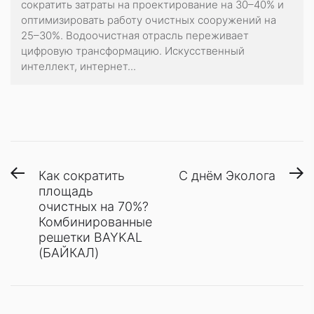
сократить затраты на проектирование на 30–40% и
оптимизировать работу очистных сооружений на
25–30%. Водоочистная отрасль переживает
цифровую трансформацию. Искусственный
интеллект, интернет...
Навигация
Предыдущая
С
Как сократить
С днём Эколога
запись:
з
площадь
по
очистных на 70%?
записям
Комбинированные
решетки BAYKAL
(БАЙКАЛ)