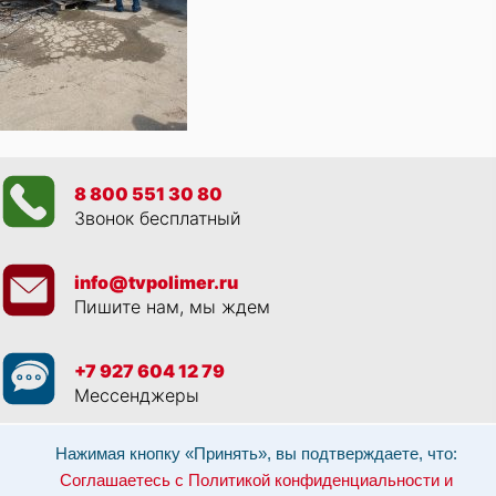
8 800 551 30 80
Звонок бесплатный
info@tvpolimer.ru
Пишите нам, мы ждем
+7 927 604 12 79
Мессенджеры
Просматривая данный веб сайт, и обращаясь к нам, вы:
Соглашаетесь с
Нажимая кнопку «Принять», вы подтверждаете, что:
Политикой конфиденциальности и использованием cookie-файлов
,
Соглашаетесь с Политикой конфиденциальности и
Разрешаете обработку персональных данных в соответствии с 152-ФЗ
,