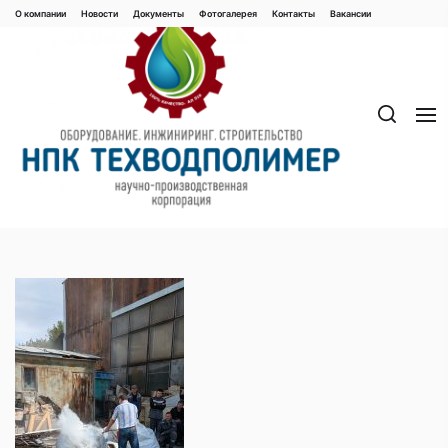
Перейти
О компании
Новости
Документы
Фотогалерея
Контaкты
Вакaнсии
к
содержимому