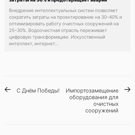
Внедрение интеллектуальных систем позволяет
сократить затраты на проектирование на 30–40% и
оптимизировать работу очистных сооружений на
25–30%. Водоочистная отрасль переживает
цифровую трансформацию. Искусственный
интеллект, интернет...
Навигация
Предыдущая
С
С Днём Победы!
Импортозамещение
запись:
з
оборудования для
по
очистных
записям
сооружений