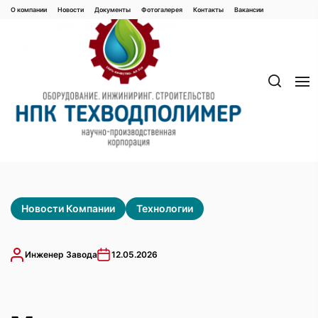
Перейти
О компании
Новости
Документы
Фотогалерея
Контaкты
Вакaнсии
к
содержимому
Новости Компании
Технологии
Инженер Завода
12.05.2026