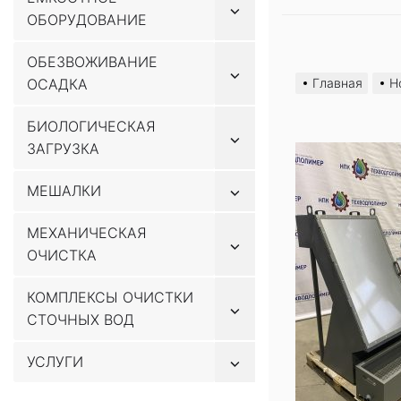
Показывать
ОБОРУДОВАНИЕ
подменю
Перейти
ОБЕЗВОЖИВАНИЕ
Показывать
к
ОСАДКА
Главная
Н
подменю
содержимому
БИОЛОГИЧЕСКАЯ
Показывать
ЗАГРУЗКА
подменю
Показывать
МЕШАЛКИ
подменю
МЕХАНИЧЕСКАЯ
Показывать
ОЧИСТКА
подменю
КОМПЛЕКСЫ ОЧИСТКИ
Показывать
СТОЧНЫХ ВОД
подменю
Показывать
УСЛУГИ
подменю