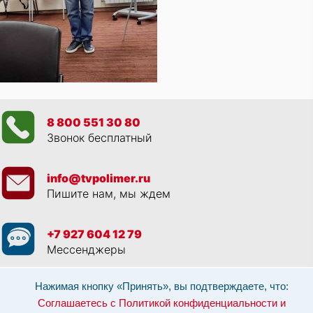
8 800 551 30 80
Звонок бесплатный
info@tvpolimer.ru
Пишите нам, мы ждем
+7 927 604 12 79
Мессенджеры
Просматривая данный веб сайт, и обращаясь к нам, вы:
Соглашаетесь с
Нажимая кнопку «Принять», вы подтверждаете, что:
Политикой конфиденциальности и использованием cookie-файлов
,
Соглашаетесь с Политикой конфиденциальности и
Разрешаете обработку персональных данных в соответствии с 152-ФЗ
,