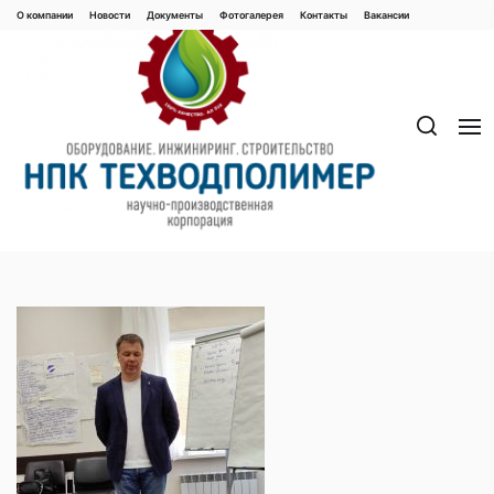
Перейти
О компании
Новости
Документы
Фотогалерея
Контaкты
Вакaнсии
к
содержимому