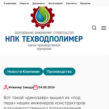
Перейти
О компании
Новости
Документы
Фотогалерея
Контaкты
Вакaнсии
к
содержимому
Новости Компании
Производство
Инженер Завода
04.06.2024
Вот такой «динозавр» вышел из «под
пера» наших инженеров конструкторов
и производственного подразделения.