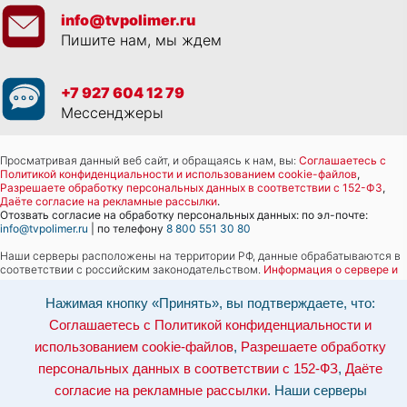
info@tvpolimer.ru
Пишите нам, мы ждем
+7 927 604 12 79
Мессенджеры
Просматривая данный веб сайт, и обращаясь к нам, вы:
Соглашаетесь с
Политикой конфиденциальности и использованием cookie-файлов
,
Разрешаете обработку персональных данных в соответствии с 152-ФЗ
,
Даёте согласие на рекламные рассылки
.
Отозвать согласие на обработку персональных данных: по эл-почте:
info@tvpolimer.ru
| по телефону
8 800 551 30 80
Наши серверы расположены на территории РФ, данные обрабатываются в
соответствии с российским законодательством.
Информация о сервере и
хостинге.
Нажимая кнопку «Принять», вы подтверждаете, что:
Сайт носит исключительно информационный характер и не является
Соглашаетесь с Политикой конфиденциальности и
публичной офертой (
ст. 437 ГК РФ
). Для уточнения стоимости, условий
оказания услуг и технических характеристик обращайтесь по контактам,
использованием cookie-файлов
,
Разрешаете обработку
указанным на сайте.
персональных данных в соответствии с 152-ФЗ
,
Даёте
согласие на рекламные рассылки
. Наши серверы