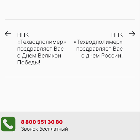
Навигация
Предыдущая
С
НПК
НПК
запись:
з
«Техводполимер»
«Техводполимер»
по
поздравляет Вас
поздравляет Вас
записям
с Днем Великой
с днем России!
Победы!
8 800 551 30 80
Звонок бесплатный