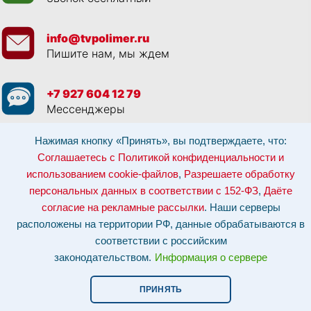
info@tvpolimer.ru
Пишите нам, мы ждем
+7 927 604 12 79
Мессенджеры
Нажимая кнопку «Принять», вы подтверждаете, что:
Просматривая данный веб сайт, и обращаясь к нам, вы:
Соглашаетесь с
Политикой конфиденциальности и использованием cookie-файлов
,
Соглашаетесь с Политикой конфиденциальности и
Разрешаете обработку персональных данных в соответствии с 152-ФЗ
,
использованием cookie-файлов
,
Разрешаете обработку
Даёте согласие на рекламные рассылки
.
Отозвать согласие на обработку персональных данных: по эл-почте:
персональных данных в соответствии с 152-ФЗ
,
Даёте
info@tvpolimer.ru
| по телефону
8 800 551 30 80
согласие на рекламные рассылки
. Наши серверы
Наши серверы расположены на территории РФ, данные обрабатываются в
расположены на территории РФ, данные обрабатываются в
соответствии с российским законодательством.
Информация о сервере и
хостинге.
соответствии с российским
законодательством.
Информация о сервере
Сайт носит исключительно информационный характер и не является
публичной офертой (
ст. 437 ГК РФ
). Для уточнения стоимости, условий
оказания услуг и технических характеристик обращайтесь по контактам,
ПРИНЯТЬ
указанным на сайте.