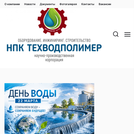
Перейти
О компании
Новости
Документы
Фотогалерея
Контaкты
Вакaнсии
к
содержимому