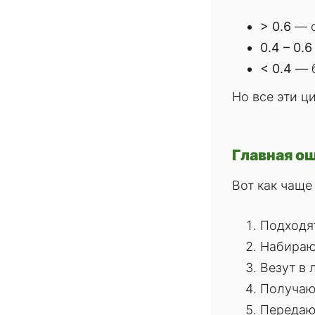
> 0.6
— о
0.4 – 0.6
< 0.4
— б
Но все эти 
Главная о
Вот как чаще
Подходят
Набирают
Везут в 
Получают
Передают