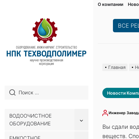
О компании
Ново
ВСЕ Р
Перейти
к
Главная
Н
содержимому
Новости Комп
Инженер Завод
ВОДООЧИСТНОЕ
Показывать
ОБОРУДОВАНИЕ
подменю
Вы сдали вод
веществ. Спо
ЕМКОСТНОЕ