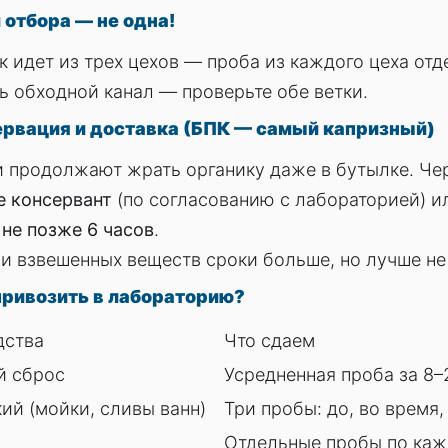
 отбора — не одна!
к идет из трех цехов — проба из каждого цеха от
ь обходной канал — проверьте обе ветки.
ервация и доставка (БПК — самый капризный)
 продолжают жрать органику даже в бутылке. Чере
е консервант
(по согласованию с лабораторией) и
и
не позже 6 часов
.
и взвешенных веществ сроки больше, но лучше не 
 привозить в лабораторию?
дства
Что сдаем
й сброс
Усредненная проба за 8–
ий (мойки, сливы ванн)
Три пробы: до, во время
Отдельные пробы по каж