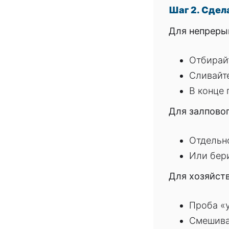
Шаг 2. Сдел
Для непрерыв
Отбирай
Сливайт
В конце 
Для залповог
Отдельно
Или бер
Для хозяйств
Проба «у
Смешива