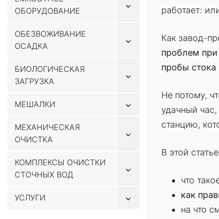
Показывать
работает: ил
ОБОРУДОВАНИЕ
подменю
ОБЕЗВОЖИВАНИЕ
Как завод-п
Показывать
ОСАДКА
подменю
проблем при
пробы стока 
БИОЛОГИЧЕСКАЯ
Показывать
ЗАГРУЗКА
подменю
Не потому, ч
Показывать
МЕШАЛКИ
удачный час,
подменю
станцию, кот
МЕХАНИЧЕСКАЯ
Показывать
ОЧИСТКА
подменю
В этой стать
КОМПЛЕКСЫ ОЧИСТКИ
Показывать
СТОЧНЫХ ВОД
подменю
что тако
как прав
Показывать
УСЛУГИ
подменю
на что с