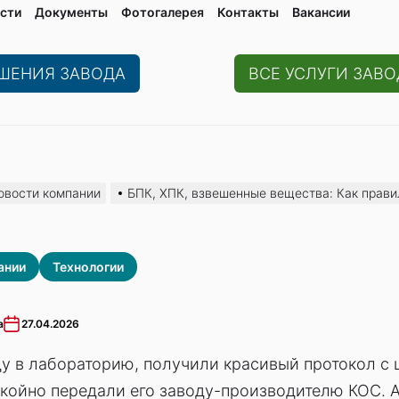
сти
Документы
Фотогалерея
Контaкты
Вакaнсии
ЕШЕНИЯ ЗАВОДА
ВСЕ УСЛУГИ ЗАВО
овости компании
БПК, ХПК, взвешенные вещества: Как правил
ании
Технологии
а
27.04.2026
у в лабораторию, получили красивый протокол с
койно передали его заводу-производителю КОС. А