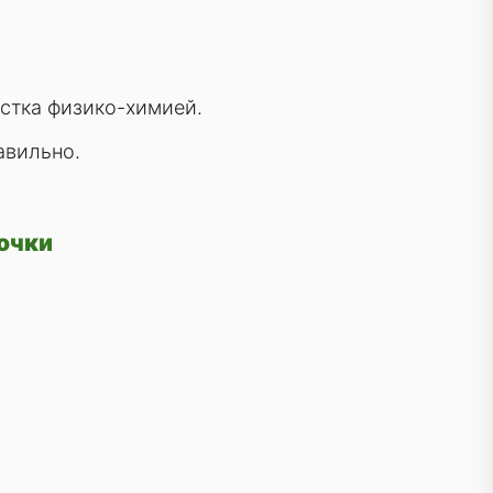
стка физико-химией.
авильно.
точки