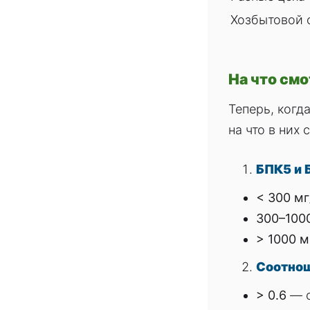
Хозбытовой 
На что см
Теперь, когд
на что в них 
БПК
5
​
и 
< 300 мг
300–100
> 1000 м
Соотнош
> 0.6
— о