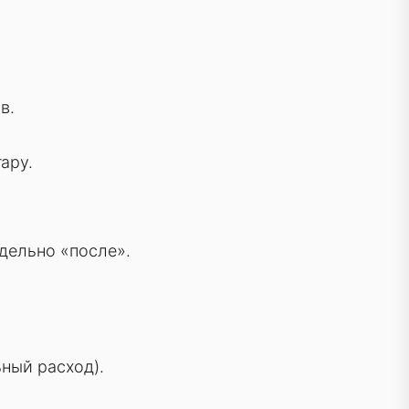
в.
ару.
тдельно «после».
ьный расход).