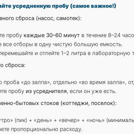
айте усредненную пробу (самое важное!)
ного сброса (насос, самотек):
те пробу
каждые 30–60 минут
в течение 8–24 часо
е все отборы в одну чистую большую емкость.
перемешайте и отлейте 1–2 литра в лабораторную т
о сброса:
 проба «до залпа», отдельно «во время залпа», о
ите пробу
из усреднителя
, если он уже есть.
енно-бытовых стоков (коттеджи, поселок):
тро» (пик) + «день» + «вечер» + «ночь» (минимал
ете пропорционально расходу.