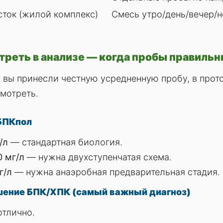
сток (жилой комплекс)
Смесь утро/день/вечер/н
отреть в анализе — когда пробы правиль
а вы принесли честную усредненную пробу, в прот
смотреть.
БПК
пол
/л
— стандартная биология.
0 мг/л
— нужна двухступенчатая схема.
г/л
— нужна анаэробная предварительная стадия.
ение БПК/ХПК (самый важный диагноз)
тлично.