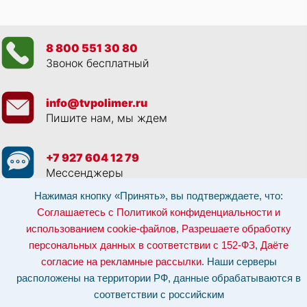
8 800 551 30 80
Звонок бесплатный
info@tvpolimer.ru
Пишите нам, мы ждем
+7 927 604 12 79
Мессенджеры
Нажимая кнопку «Принять», вы подтверждаете, что:
Просматривая данный веб сайт, и обращаясь к нам, вы:
Соглашаетесь с
Соглашаетесь с Политикой конфиденциальности и
Политикой конфиденциальности и использованием cookie-файлов
,
использованием cookie-файлов
,
Разрешаете обработку
Разрешаете обработку персональных данных в соответствии с 152-ФЗ
,
Даёте согласие на рекламные рассылки
.
персональных данных в соответствии с 152-ФЗ
,
Даёте
Отозвать согласие на обработку персональных данных: по эл-почте:
info@tvpolimer.ru
| по телефону
8 800 551 30 80
согласие на рекламные рассылки
. Наши серверы
расположены на территории РФ, данные обрабатываются в
Наши серверы расположены на территории РФ, данные обрабатываются в
соответствии с российским законодательством.
Информация о сервере и
соответствии с российским
хостинге.