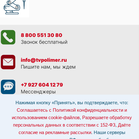
8 800 551 30 80
Звонок бесплатный
info@tvpolimer.ru
Пишите нам, мы ждем
+7 927 604 12 79
Мессенджеры
Нажимая кнопку «Принять», вы подтверждаете, что:
Просматривая данный веб сайт, и обращаясь к нам, вы:
Соглашаетесь с
Соглашаетесь с Политикой конфиденциальности и
Политикой конфиденциальности и использованием cookie-файлов
,
Разрешаете обработку персональных данных в соответствии с 152-ФЗ
,
использованием cookie-файлов
,
Разрешаете обработку
Даёте согласие на рекламные рассылки
.
персональных данных в соответствии с 152-ФЗ
,
Даёте
Отозвать согласие на обработку персональных данных: по эл-почте:
info@tvpolimer.ru
| по телефону
8 800 551 30 80
согласие на рекламные рассылки
. Наши серверы