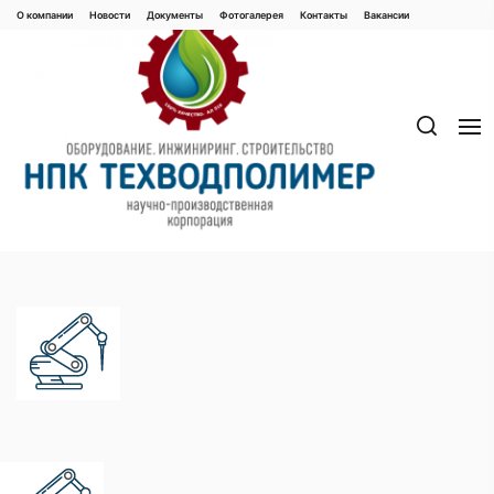
Перейти
О компании
Новости
Документы
Фотогалерея
Контaкты
Вакaнсии
к
содержимому