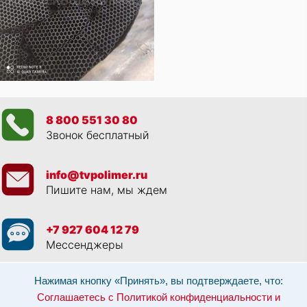
8 800 551 30 80
Звонок бесплатный
info@tvpolimer.ru
Пишите нам, мы ждем
+7 927 604 12 79
Мессенджеры
Просматривая данный веб сайт, и обращаясь к нам, вы:
Соглашаетесь с
Нажимая кнопку «Принять», вы подтверждаете, что:
Политикой конфиденциальности и использованием cookie-файлов
,
Соглашаетесь с Политикой конфиденциальности и
Разрешаете обработку персональных данных в соответствии с 152-ФЗ
,