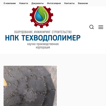
Перейти
О компании
Новости
Документы
Фотогалерея
Контaкты
Вакaнсии
к
содержимому