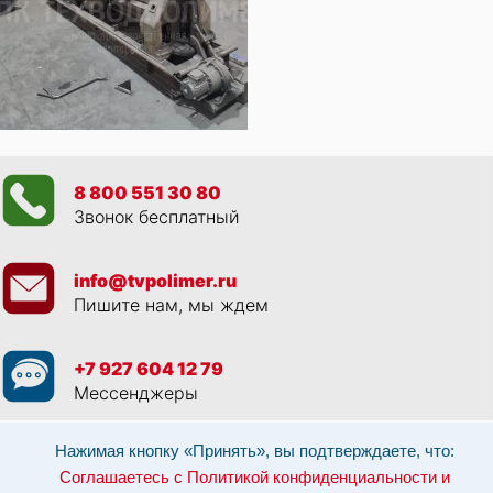
8 800 551 30 80
Звонок бесплатный
info@tvpolimer.ru
Пишите нам, мы ждем
+7 927 604 12 79
Мессенджеры
Просматривая данный веб сайт, и обращаясь к нам, вы:
Соглашаетесь с
Нажимая кнопку «Принять», вы подтверждаете, что:
Политикой конфиденциальности и использованием cookie-файлов
,
Соглашаетесь с Политикой конфиденциальности и
Разрешаете обработку персональных данных в соответствии с 152-ФЗ
,