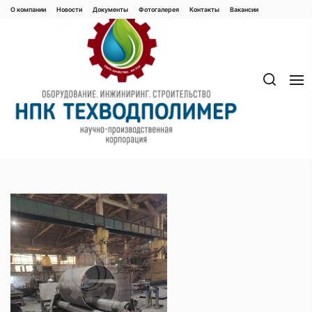
Перейти
О компании
Новости
Документы
Фотогалерея
Контaкты
Вакaнсии
к
содержимому