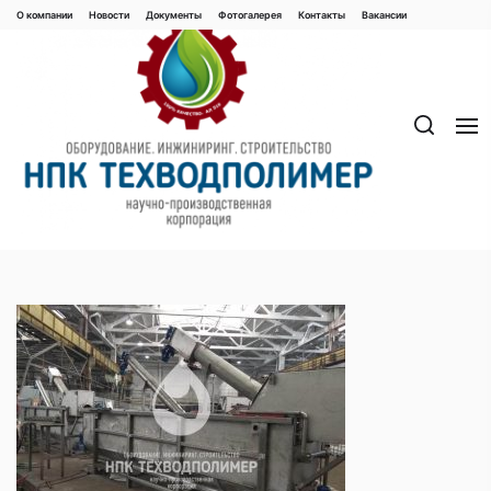
Перейти
О компании
Новости
Документы
Фотогалерея
Контaкты
Вакaнсии
к
содержимому