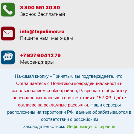
8 800 551 30 80
Звонок бесплатный
info@tvpolimer.ru
Пишите нам, мы ждем
+7 927 604 12 79
Мессенджеры
Нажимая кнопку «Принять», вы подтверждаете, что:
Просматривая данный веб сайт, и обращаясь к нам, вы:
Соглашаетесь с
Политикой конфиденциальности и использованием cookie-файлов
,
Соглашаетесь с Политикой конфиденциальности и
Разрешаете обработку персональных данных в соответствии с 152-ФЗ
,
использованием cookie-файлов
,
Разрешаете обработку
Даёте согласие на рекламные рассылки
.
Отозвать согласие на обработку персональных данных: по эл-почте:
персональных данных в соответствии с 152-ФЗ
,
Даёте
info@tvpolimer.ru
| по телефону
8 800 551 30 80
согласие на рекламные рассылки
. Наши серверы
Наши серверы расположены на территории РФ, данные обрабатываются в
расположены на территории РФ, данные обрабатываются в
соответствии с российским законодательством.
Информация о сервере и
хостинге.
соответствии с российским
законодательством.
Информация о сервере
Сайт носит исключительно информационный характер и не является
публичной офертой (
ст. 437 ГК РФ
). Для уточнения стоимости, условий