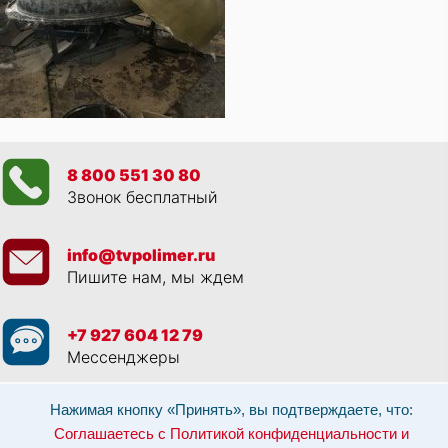
8 800 551 30 80
Звонок бесплатный
info@tvpolimer.ru
Пишите нам, мы ждем
+7 927 604 12 79
Мессенджеры
Просматривая данный веб сайт, и обращаясь к нам, вы:
Соглашаетесь с
Нажимая кнопку «Принять», вы подтверждаете, что:
Политикой конфиденциальности и использованием cookie-файлов
,
Соглашаетесь с Политикой конфиденциальности и
Разрешаете обработку персональных данных в соответствии с 152-ФЗ
,