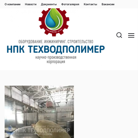
Перейти
О компании
Новости
Документы
Фотогалерея
Контaкты
Вакaнсии
к
содержимому