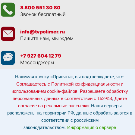
8 800 551 30 80
Звонок бесплатный
info@tvpolimer.ru
Пишите нам, мы ждем
+7 927 604 12 79
Мессенджеры
Нажимая кнопку «Принять», вы подтверждаете, что:
Просматривая данный веб сайт, и обращаясь к нам, вы:
Соглашаетесь с
Политикой конфиденциальности и использованием cookie-файлов
,
Соглашаетесь с Политикой конфиденциальности и
Разрешаете обработку персональных данных в соответствии с 152-ФЗ
,
использованием cookie-файлов
,
Разрешаете обработку
Даёте согласие на рекламные рассылки
.
Отозвать согласие на обработку персональных данных: по эл-почте:
персональных данных в соответствии с 152-ФЗ
,
Даёте
info@tvpolimer.ru
| по телефону
8 800 551 30 80
согласие на рекламные рассылки
. Наши серверы
Наши серверы расположены на территории РФ, данные обрабатываются в
расположены на территории РФ, данные обрабатываются в
соответствии с российским законодательством.
Информация о сервере и
хостинге.
соответствии с российским
законодательством.
Информация о сервере
Сайт носит исключительно информационный характер и не является
публичной офертой (
ст. 437 ГК РФ
). Для уточнения стоимости, условий