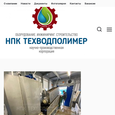
Перейти
О компании
Новости
Документы
Фотогалерея
Контaкты
Вакaнсии
к
содержимому