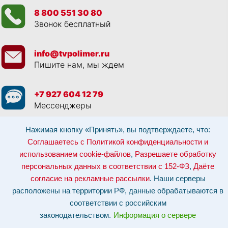
8 800 551 30 80
Звонок бесплатный
info@tvpolimer.ru
Пишите нам, мы ждем
+7 927 604 12 79
Мессенджеры
Нажимая кнопку «Принять», вы подтверждаете, что:
Просматривая данный веб сайт, и обращаясь к нам, вы:
Соглашаетесь с
Политикой конфиденциальности и использованием cookie-файлов
,
Соглашаетесь с Политикой конфиденциальности и
Разрешаете обработку персональных данных в соответствии с 152-ФЗ
,
использованием cookie-файлов
,
Разрешаете обработку
Даёте согласие на рекламные рассылки
.
Отозвать согласие на обработку персональных данных: по эл-почте:
персональных данных в соответствии с 152-ФЗ
,
Даёте
info@tvpolimer.ru
| по телефону
8 800 551 30 80
согласие на рекламные рассылки
. Наши серверы
Наши серверы расположены на территории РФ, данные обрабатываются в
расположены на территории РФ, данные обрабатываются в
соответствии с российским законодательством.
Информация о сервере и
хостинге.
соответствии с российским
законодательством.
Информация о сервере
Сайт носит исключительно информационный характер и не является
публичной офертой (
ст. 437 ГК РФ
). Для уточнения стоимости, условий