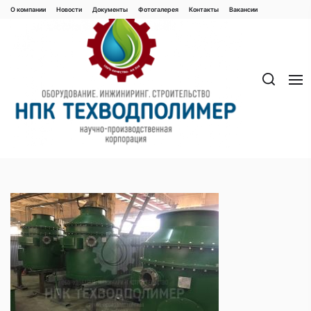
Перейти
О компании
Новости
Документы
Фотогалерея
Контaкты
Вакaнсии
к
содержимому