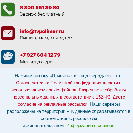
8 800 551 30 80
Звонок бесплатный
info@tvpolimer.ru
Пишите нам, мы ждем
+7 927 604 12 79
Мессенджеры
Нажимая кнопку «Принять», вы подтверждаете, что:
Просматривая данный веб сайт, и обращаясь к нам, вы:
Соглашаетесь с
Политикой конфиденциальности и использованием cookie-файлов
,
Соглашаетесь с Политикой конфиденциальности и
Разрешаете обработку персональных данных в соответствии с 152-ФЗ
,
использованием cookie-файлов
,
Разрешаете обработку
Даёте согласие на рекламные рассылки
.
Отозвать согласие на обработку персональных данных: по эл-почте:
персональных данных в соответствии с 152-ФЗ
,
Даёте
info@tvpolimer.ru
| по телефону
8 800 551 30 80
согласие на рекламные рассылки
. Наши серверы
Наши серверы расположены на территории РФ, данные обрабатываются в
расположены на территории РФ, данные обрабатываются в
соответствии с российским законодательством.
Информация о сервере и
хостинге.
соответствии с российским
законодательством.
Информация о сервере
Сайт носит исключительно информационный характер и не является
публичной офертой (
ст. 437 ГК РФ
). Для уточнения стоимости, условий