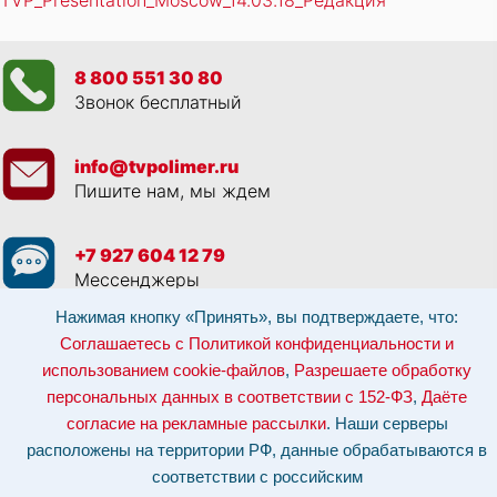
8 800 551 30 80
Звонок бесплатный
info@tvpolimer.ru
Пишите нам, мы ждем
+7 927 604 12 79
Мессенджеры
Нажимая кнопку «Принять», вы подтверждаете, что:
Просматривая данный веб сайт, и обращаясь к нам, вы:
Соглашаетесь с
Соглашаетесь с Политикой конфиденциальности и
Политикой конфиденциальности и использованием cookie-файлов
,
использованием cookie-файлов
,
Разрешаете обработку
Разрешаете обработку персональных данных в соответствии с 152-ФЗ
,
Даёте согласие на рекламные рассылки
.
персональных данных в соответствии с 152-ФЗ
,
Даёте
Отозвать согласие на обработку персональных данных: по эл-почте:
info@tvpolimer.ru
| по телефону
8 800 551 30 80
согласие на рекламные рассылки
. Наши серверы
расположены на территории РФ, данные обрабатываются в
Наши серверы расположены на территории РФ, данные обрабатываются в
соответствии с российским законодательством.
Информация о сервере и
соответствии с российским
хостинге.