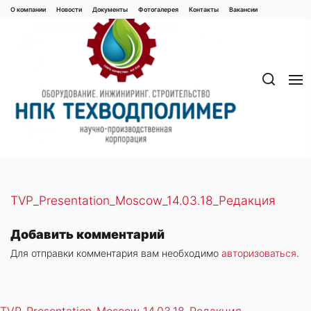
Перейти
О компании
Новости
Документы
Фотогалерея
Контaкты
Вакaнсии
к
содержимому
TVP_Presentation_Moscow_14.03.18_Редакция
Добавить комментарий
Для отправки комментария вам необходимо
авторизоваться
.
TVP_Presentation_Moscow_14.03.18_Редакция