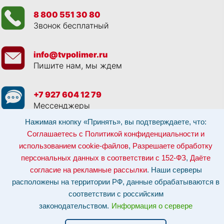
8 800 551 30 80
Звонок бесплатный
info@tvpolimer.ru
Пишите нам, мы ждем
+7 927 604 12 79
Мессенджеры
Нажимая кнопку «Принять», вы подтверждаете, что:
Просматривая данный веб сайт, и обращаясь к нам, вы:
Соглашаетесь с
Соглашаетесь с Политикой конфиденциальности и
Политикой конфиденциальности и использованием cookie-файлов
,
использованием cookie-файлов
,
Разрешаете обработку
Разрешаете обработку персональных данных в соответствии с 152-ФЗ
,
Даёте согласие на рекламные рассылки
.
персональных данных в соответствии с 152-ФЗ
,
Даёте
Отозвать согласие на обработку персональных данных: по эл-почте:
info@tvpolimer.ru
| по телефону
8 800 551 30 80
согласие на рекламные рассылки
. Наши серверы
расположены на территории РФ, данные обрабатываются в
Наши серверы расположены на территории РФ, данные обрабатываются в
соответствии с российским законодательством.
Информация о сервере и
соответствии с российским
хостинге.
законодательством.
Информация о сервере
Сайт носит исключительно информационный характер и не является
публичной офертой (
ст. 437 ГК РФ
). Для уточнения стоимости, условий