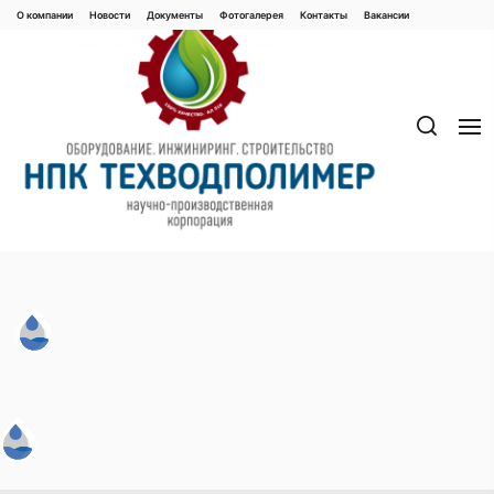
Перейти
О компании
Новости
Документы
Фотогалерея
Контaкты
Вакaнсии
к
содержимому